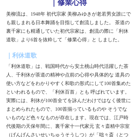
｜修業心得
美柳流は、1948年 初代宗家 美柳みゆきが老若男女誰にで
も親しまれる日本舞踊を目指して創流しました。
茶道の
裏千家にも精通していた初代宗家は、創流の際に「利休
道歌」より6首を抜粋して「修業心得」と
しました。
｜利休道歌
「利休道歌」は、戦国時代から安土桃山時代活躍した茶
人、千利休が茶道の精神や点前の心得や具体的な
道具の
使い方などをわかりやすく和歌の形式にして100首集めた
といわれるもので、「利休百首」とも
呼ばれています。
実際には、利休が100首全てを詠んだわけではなく後世に
まとめられたもので、100首揃っているものや
そうでな
いものなど色々なものが存在します。現在では、江戸時
代後期の天保年間に、裏千家十一代家元
玄々斎精中宗室
（げんげんさいせいちゅうそうしつ）が「咄々斎（とつ