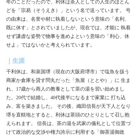
年のことだったので、利休は茶人としての人生のほとん
どを「宗易（そうえき）」という名で送っています。
号
の由来は、名誉や材に執着しないという意味の「名利、
既に休す」とされていましたが、現在では、才能に
執着
せず謙虚な姿勢で物事を進めよという意味の「利心、休
せよ」ではないかと考えられています。
｜生涯
千利休は、和泉国堺（現在の大阪府堺市）で塩魚を扱う
商家か倉庫を貸す問丸だった「魚屋（ととや）」に
生ま
れ、17歳から商人の教養として茶の湯を習い始めまし
た。20代で結婚し、40代後半になるまで家業に
打ち込
み、富を築きました。
その後、織田信長が天下人となり
堺を直轄地とすると
、利休は茶頭のひとりとして召し抱
えられます。
信長は、茶の湯を武家の儀礼として位置づ
けて政治的な交渉や権力誇示に利用する「御茶湯御政