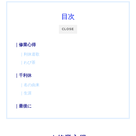
目次
CLOSE
｜修業心得
｜利休道歌
｜わび茶
｜千利休
｜名の由来
｜生涯
｜最後に