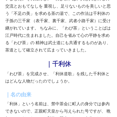
交流とおもてなしを
重視し、足りないものを美しいと思
う
「不足の美」を求める茶の湯で、この作法は千利休の
子孫の三千家
（表千家、裏千家、武者小路千家）に受け
継がれています。
ちなみに、「わび茶」ということばは
江戸時代に生まれました。自己を省みて心の平静を求め
る「わび茶」の
精神は武士道にも共通するものがあり、
茶道として確立されて広まっていきました。
｜千利休
「わび茶」を完成させ、「利休道歌」を残した千利休と
はどんな人物だったのでしょうか。
｜名の由来
「利休」という名前は、禁中茶会に町人の身分では参内
できないので、正親町天皇から与えられた号ですが、
晩