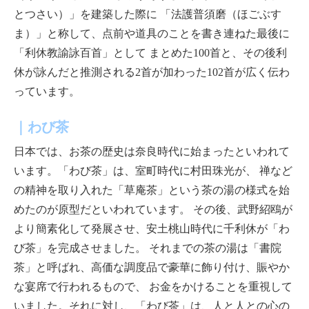
とつさい）」を建築した際に
「法護普須磨（ほごぶす
ま）」と称して、点前や道具のことを書き連ねた最後に
「利休教諭詠百首」として
まとめた100首と、その後利
休が詠んだと推測される2首が加わった102首が広く伝わ
っています。
｜わび茶
日本では、お茶の歴史は奈良時代に始まったといわれて
います。「わび茶」は、
室町時代に村田珠光が、
禅など
の精神を取り入れた「草庵茶」という茶の湯の様式を始
めたのが原型だといわれています。
その後、武野紹鴎が
より簡素化して発展させ、安土桃山時代に千利休が「わ
び茶」を完成させました。
それまでの茶の湯は「書院
茶」と呼ばれ、高価な調度品で豪華に飾り付け、賑やか
な宴席で行われるもので、
お金をかけることを重視して
いました。それに対し、「わび茶」は、人と人との心の