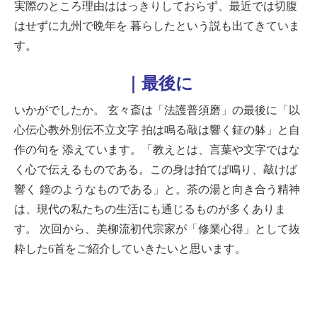
実際のところ理由ははっきりしておらず、最近では切腹
はせずに九州で晩年を
暮らしたという説も出てきていま
す。
｜最後に
いかがでしたか。
玄々斎は「法護普須磨」の最後に「以
心伝心教外別伝不立文字 拍は鳴る敲は響く鉦の躰」と自
作の句を
添えています。「教えとは、言葉や文字ではな
く心で伝えるものである。この身は拍てば鳴り、敲けば
響く
鐘のようなものである」と。茶の湯と向き合う精神
は、現代の私たちの生活にも通じるものが多くありま
す。
次回から、美柳流初代宗家が「修業心得」として抜
粋した6首をご紹介していきたいと思います。